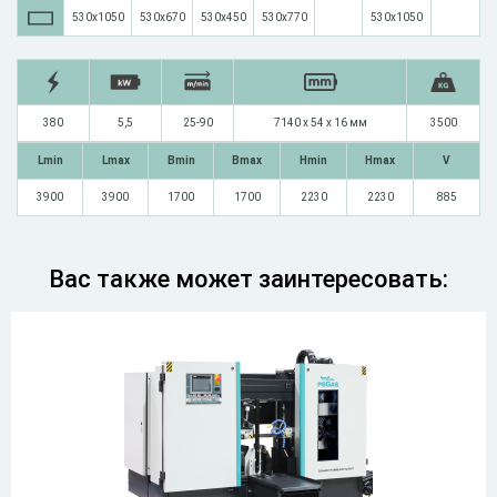
530х1050
530х670
530х450
530х770
530х1050
380
5,5
25-90
7140 x 54 x 16 мм
3500
Lmin
Lmax
Bmin
Bmax
Hmin
Hmax
V
3900
3900
1700
1700
2230
2230
885
Вас также может заинтересовать: