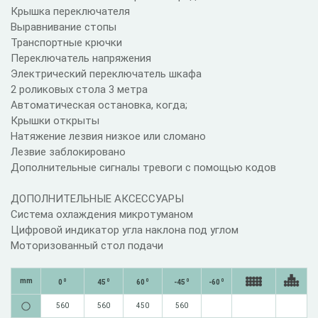
Крышка переключателя
Выравнивание стопы
Транспортные крючки
Переключатель напряжения
Электрический переключатель шкафа
2 роликовых стола 3 метра
Автоматическая остановка, когда;
Крышки открыты
Натяжение лезвия низкое или сломано
Лезвие заблокировано
Дополнительные сигналы тревоги с помощью кодов
ДОПОЛНИТЕЛЬНЫЕ АКСЕССУАРЫ
Система охлаждения микротуманом
Цифровой индикатор угла наклона под углом
Моторизованный стол подачи
mm
0
0
0
0
0
0
45
60
-45
-60
560
560
450
560