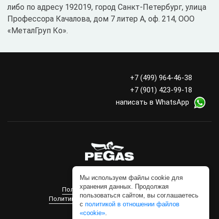
либо по адресу 192019, город Санкт-Петербург, улица
Профессора Качалова, дом 7 литер А, оф. 214, ООО
«МеталГруп Ко».
+7 (499) 964-46-38
+7 (901) 423-99-18
написать в WhatsApp
Мы используем файлы cookie для
Copyright ® 2018-2025
хранения данных. Продолжая
Политика конфиденциальности
пользоваться сайтом, вы соглашаетесь
Политика в отношении файлов «cookie»
с
политикой в отношении файлов
«cookie»
.