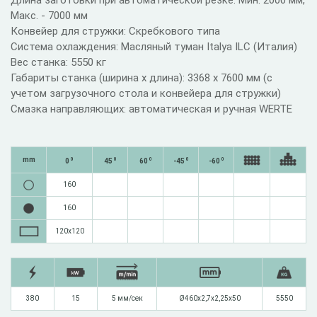
Длина заготовки при автоматической резке: Мин. 2000 мм,
Макс. - 7000 мм
Конвейер для стружки: Скребкового типа
Система охлаждения: Масляный туман Italya ILC (Италия)
Вес станка: 5550 кг
Габариты станка (ширина х длина): 3368 х 7600 мм (с
учетом загрузочного стола и конвейера для стружки)
Смазка направляющих: автоматическая и ручная WERTE
mm
0
0
0
0
0
0
45
60
-45
-60
160
160
120х120
380
15
5 мм/сек
Ø460x2,7x2,25x50
5550