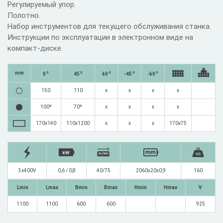
Регулируемый упор.
Полотно.
Набор инструментов для текущего обслуживания станка.
Инструкции по эксплуатации в электронном виде на
компакт-диске.
mm
0
0
0
0
0
0
45
60
-45
-60
150
110
х
x
x
x
100*
70*
х
x
x
x
170x140
110x1200
х
x
x
170x75
3x400V
0,6 / 0,8
40/75
2060x20x0,9
160
Lmin
Lmax
Bmin
Bmax
Hmin
Hmax
V
1100
1100
600
600
925